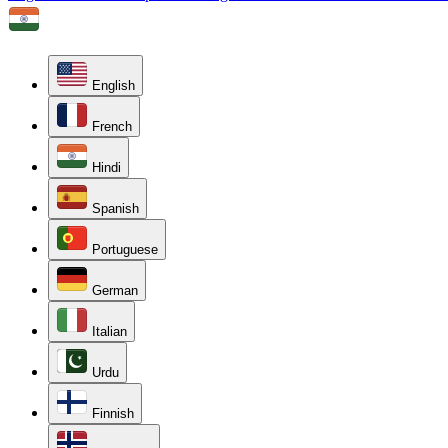
English
French
Hindi
Spanish
Portuguese
German
Italian
Urdu
Finnish