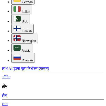
German
Italian
Urdu
Finnish
Norwegian
Arabic
Russian
लाभ
AI टूल्स
मूल्य निर्धारण
एफएक्यू
लॉगिन
होम
होम
लाभ